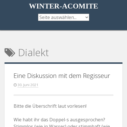
Direkt
WINTER-ACOMITE
zum
Inhalt
Dialekt
Eine Diskussion mit dem Regisseur
30. Juni 2021
Bitte die Überschrift laut vorlesen!
Wie habt ihr das Doppel-s ausgesprochen?
Stimmlos (wie in Wasser) oder stimmhaft (wie