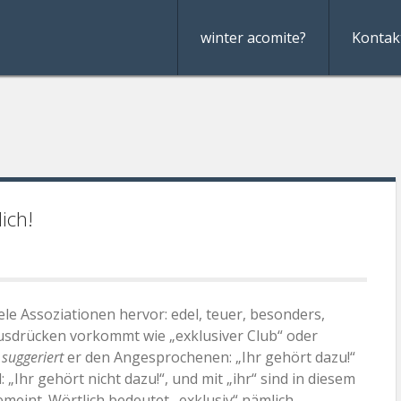
winter acomite?
Kontak
ich!
viele Assoziationen hervor: edel, teuer, besonders,
Ausdrücken vorkommt wie „exklusiver Club“ oder
,
suggeriert
er den Angesprochenen: „Ihr gehört dazu!“
„Ihr gehört nicht dazu!“, und mit „ihr“ sind in diesem
emeint. Wörtlich bedeutet „exklusiv“ nämlich