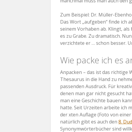
manchmal muss man auch den g
Zum Beispiel: Dr. Müller-Ebenhol
Das Wort „aufgeben“ finde ich abe
seinem Vorhaben ab. Klingt, als 
es zu Grabe. Zu dramatisch. Nun 
verzichtete er … schon besser. Un
Wie packe ich es a
Anpacken – das ist das richtige 
Thesaurus in die Hand zu nehme
passenden Ausdruck. Für kreative
denen man gar nicht gesucht hat
man eine Geschichte bauen kann
hatte. Seit Urzeiten arbeite ich 
der xten Auflage (Foto von eine
natürlich gibt es auch den
8. Du
Synonymwörterbücher sind wil