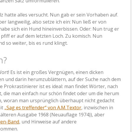
anzen Satz umformulieren.
z hatte alles versucht. Nun gab er sein Vorhaben auf.
r langweilig, also setze ich ein: Nun ließ er von
habe sich ein Hund hineinverbissen. Oder: Nun trug er
pfiff er auf dem letzten Loch. Zu komisch. Nun
d so weiter, bis es rund klingt.
n?
Wort! Es ist ein großes Vergnügen, einen dicken
n und darin herumzublättern, auf der Suche nach dem
 Prokrastinierer ist es ideal: man findet Wörter, nach
, die man einfach nur schön findet oder um die herum
, woran man ursprünglich überhaupt nicht gedacht
mit
„Sag es treffender“ von A.M.Textor
, inzwischen in
r älteren Ausgabe 1968 (Neuauflage 1974)), aber
den-Band
, und Hinweise auf andere
lkommen.