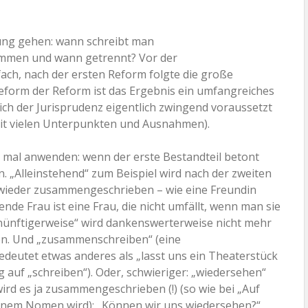
bung gehen: wann schreibt man
men und wann getrennt? Vor der
ach, nach der ersten Reform folgte die große
eform der Reform ist das Ergebnis ein umfangreiches
ich der Jurisprudenz eigentlich zwingend voraussetzt
t vielen Unterpunkten und Ausnahmen).
 mal anwenden: wenn der erste Bestandteil betont
 „Alleinstehend“ zum Beispiel wird nach der zweiten
 wieder zusammengeschrieben – wie eine Freundin
hende Frau ist eine Frau, die nicht umfällt, wenn man sie
ernünftigerweise“ wird dankenswerterweise nicht mehr
en. Und „zusammenschreiben“ (eine
eutet etwas anderes als „lasst uns ein Theaterstück
auf „schreiben“). Oder, schwieriger: „wiedersehen“
ird es ja zusammengeschrieben (!) (so wie bei „Auf
inem Nomen wird): „Können wir uns wiedersehen?“