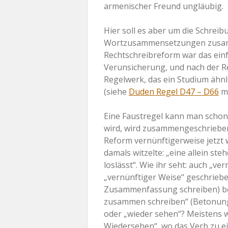
armenischer Freund ungläubig.
Hier soll es aber um die Schrei
Wortzusammensetzungen zusam
Rechtschreibreform war das einf
Verunsicherung, und nach der R
Regelwerk, das ein Studium ähnl
(siehe
Duden Regel D47 – D66
mi
Eine Faustregel kann man schon
wird, wird zusammengeschrieben.
Reform vernünftigerweise jetzt
damals witzelte: „eine allein ste
loslässt“. Wie ihr seht: auch „v
„vernünftiger Weise“ geschrieb
Zusammenfassung schreiben) bed
zusammen schreiben“ (Betonung 
oder „wieder sehen“? Meistens w
Wiedersehen“, wo das Verb zu e