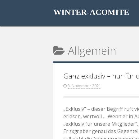
Direkt
zum
WINTER-ACOMITE
Inhalt
Allgemein
Ganz exklusiv – nur für d
3. November 2021
„Exklusiv“ – dieser Begriff ruft 
erlesen, wertvoll … Wenn er in 
„exklusiv für unsere Mitglieder“
Er
sagt
aber genau das Gegenteil: 
Fall nicht die Angesprochenen g